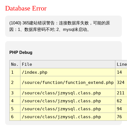
Database Error
(1040) 365建站错误警告：连接数据库失败，可能的原
因：1、数据库密码不对; 2、mysql未启动。
PHP Debug
No.
File
Line
1
/index.php
14
2
/source/function/function_extend.php
324
3
/source/class/jzmysql.class.php
211
4
/source/class/jzmysql.class.php
62
5
/source/class/jzmysql.class.php
94
6
/source/class/jzmysql.class.php
76