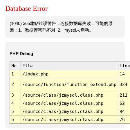
Database Error
(1040) 365建站错误警告：连接数据库失败，可能的原
因：1、数据库密码不对; 2、mysql未启动。
PHP Debug
No.
File
Line
1
/index.php
14
2
/source/function/function_extend.php
324
3
/source/class/jzmysql.class.php
211
4
/source/class/jzmysql.class.php
62
5
/source/class/jzmysql.class.php
94
6
/source/class/jzmysql.class.php
76