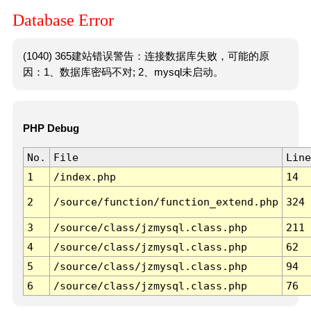
Database Error
(1040) 365建站错误警告：连接数据库失败，可能的原
因：1、数据库密码不对; 2、mysql未启动。
PHP Debug
No.
File
Line
1
/index.php
14
2
/source/function/function_extend.php
324
3
/source/class/jzmysql.class.php
211
4
/source/class/jzmysql.class.php
62
5
/source/class/jzmysql.class.php
94
6
/source/class/jzmysql.class.php
76