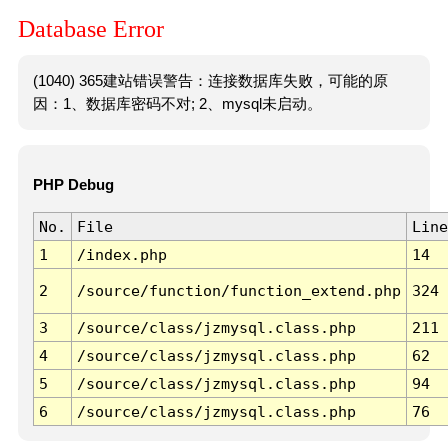
Database Error
(1040) 365建站错误警告：连接数据库失败，可能的原
因：1、数据库密码不对; 2、mysql未启动。
PHP Debug
No.
File
Line
1
/index.php
14
2
/source/function/function_extend.php
324
3
/source/class/jzmysql.class.php
211
4
/source/class/jzmysql.class.php
62
5
/source/class/jzmysql.class.php
94
6
/source/class/jzmysql.class.php
76