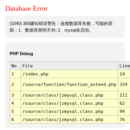
Database Error
(1040) 365建站错误警告：连接数据库失败，可能的原
因：1、数据库密码不对; 2、mysql未启动。
PHP Debug
No.
File
Line
1
/index.php
14
2
/source/function/function_extend.php
324
3
/source/class/jzmysql.class.php
211
4
/source/class/jzmysql.class.php
62
5
/source/class/jzmysql.class.php
94
6
/source/class/jzmysql.class.php
76