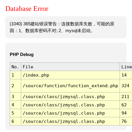
Database Error
(1040) 365建站错误警告：连接数据库失败，可能的原
因：1、数据库密码不对; 2、mysql未启动。
PHP Debug
No.
File
Line
1
/index.php
14
2
/source/function/function_extend.php
324
3
/source/class/jzmysql.class.php
211
4
/source/class/jzmysql.class.php
62
5
/source/class/jzmysql.class.php
94
6
/source/class/jzmysql.class.php
76