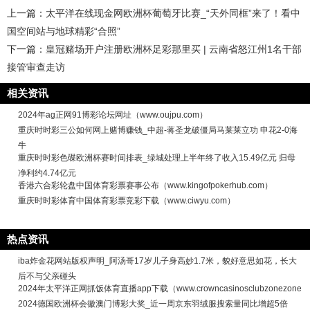
上一篇：
太平洋在线现金网欧洲杯葡萄牙比赛_“天外同框”来了！看中
国空间站与地球精彩“合照”
下一篇：
皇冠赌场开户注册欧洲杯足彩那里买 | 云南省怒江州1名干部
接管审查走访
相关资讯
2024年ag正网91博彩论坛网址（www.oujpu.com）
重庆时时彩三公如何网上赌博赚钱_中超-蒋圣龙破僵局马莱莱立功 申花2-0海
牛
重庆时时彩色碟欧洲杯赛时间排表_绿城处理上半年终了收入15.49亿元 归母
净利约4.74亿元
香港六合彩轮盘中国体育彩票赛事公布（www.kingofpokerhub.com）
重庆时时彩体育中国体育彩票竞彩下载（www.ciwyu.com）
热点资讯
iba炸金花网站版权声明_阿汤哥17岁儿子身高妙1.7米，貌好意思如花，长大
后不与父亲碰头
2024年太平洋正网抓饭体育直播app下载（www.crowncasinosclubzonezone
2024德国欧洲杯会徽澳门博彩大奖_近一周京东羽绒服搜索量同比增超5倍