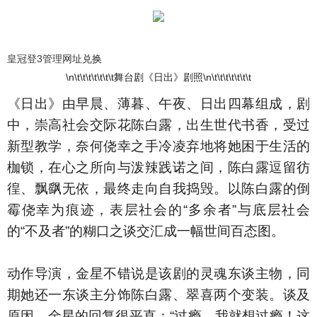
皇冠登3管理网址
兑换
\n\t\t\t\t\t\t\t舞台剧《日出》剧照\n\t\t\t\t\t\t\t
《日出》由早晨、薄暮、午夜、日出四幕组成，剧
中，崇高社会交际花陈白露，出生世代书香，受过
新型教学，奈何侥幸之手冷凌弃地将她困于生活的
枷锁，在心之所向与泼辣践诺之间，陈白露逗留彷
徨、飘飖无依，最终走向自我捣毁。以陈白露的倒
霉侥幸为痕迹，表层社会的“多余者”与底层社会
的“不及者”的糊口之谈交汇成一幅世间百态图。
动作导演，金星不错说是该剧的灵魂东谈主物，同
期她还一东谈主分饰陈白露、翠喜两个变装。谈及
原因，金星的回复很平直：“过瘾，我就想过瘾！这