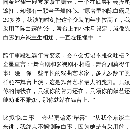
同金丝雀一般被东谈主赡养，一个在底层社会摸爬
滚打，却领有一颗金子般的心。“原著里的陈白露是
20多岁，我演的时刻把这个变装的年事拉高了，我
采用了陈白露的‘冷’，舞台上的小木马设定，就像陈
白露的东谈主生相通，一直在扭捏中。”
跨年事段独霸年青变装，会不会惦记不雅众吐槽？
金星直言：“舞台剧和影视剧不相通，舞台剧莫得年
事汗漫，像一些年长的戏曲艺术家，多大岁数了照
样能在舞台上演，这是舞台艺术最大的魔力。只须
你的情状在，只须你的膂力还在，只须你的献艺还
能劝服不雅众，那你就站在舞台上。”
比拟“陈白露”，金星更偏疼“翠喜”。“从我个东谈主
来讲，我终点不悯恻陈白露，因为她是有采用的，