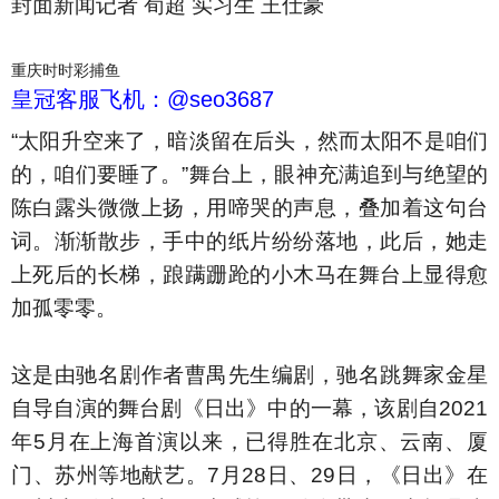
封面新闻记者 荀超 实习生 王仕豪
重庆时时彩捕鱼
皇冠客服飞机：@seo3687
“太阳升空来了，暗淡留在后头，然而太阳不是咱们
的，咱们要睡了。”舞台上，眼神充满追到与绝望的
陈白露头微微上扬，用啼哭的声息，叠加着这句台
词。渐渐散步，手中的纸片纷纷落地，此后，她走
上死后的长梯，踉蹒跚跄的小木马在舞台上显得愈
加孤零零。
这是由驰名剧作者曹禺先生编剧，驰名跳舞家金星
自导自演的舞台剧《日出》中的一幕，该剧自2021
年5月在上海首演以来，已得胜在北京、云南、厦
门、苏州等地献艺。7月28日、29日，《日出》在