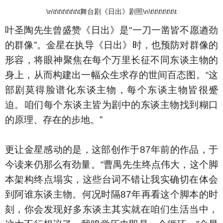
\n\t\t\t\t\t\t\t舞台剧《日出》剧照\n\t\t\t\t\t\t\t
叶圣陶先生曾盛赞《日出》是“一刀一凿皆不愿遒劲
的群像”。金星在执导《日出》时，也预防对群像的
形容，将眼神聚焦在每个万里长征不同东谈主物的
身上，从而构建出一幅众生求存的世间百态图。“这
部剧莫得脸谱化东谈主物，每个东谈主物皆很蹙
迫。咱们每个东谈主皆为剧中的东谈主物找到糊口
的原理、存在的步地。”
更让金星感动的是，这部创作于87年前的作品，于
今读来仍那么有劲量。“曹禺先生终点伟大，这个脚
本架构终点塌实，这些台词不错让我实确切在体会
到阿谁东谈主物。何况时隔87年再看这个脚本的时
刻，你会发现好多东谈主其实就在咱们生活当中，