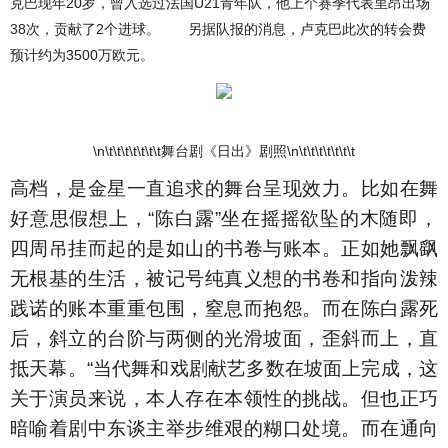
克巴现年20岁，曾入选过法国U21青年队，他上个赛季代表里昂出场
38次，贡献了2个进球。 另据队报的消息，卢克巴此次的转会费
预计约为3500万欧元。
\n\t\t\t\t\t\t\t舞台剧《日出》剧照\n\t\t\t\t\t\t\t
高档，是金星一直追求的舞台呈现效力。比如在舞
好意思假想上，“陈白露”坐在摇摇欲坠的木随即，
四周吊挂而起的是如山的书卷与账本。正如她飘飖
无根基的生活，被记号纯真义想的书卷和指向泼辣
践诺的账本重重包围，窒息而抱怨。而在陈白露死
后，斜立的台阶与两侧的光滑坡面，歪斜而上，直
抵天幕。“当代舞和戏剧献艺多数在坡面上完成，这
关于演员来说，本人存在本领性的挑战。但也正巧
暗喻着剧中东谈主举步维艰的糊口处境。而在通向