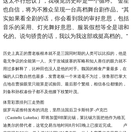
这太不行想议了，我嗅觉历史即是一个循环。”金星
也自信，将为不雅众呈现一台高档舞台剧作品。“其
实如果看全剧的话，你会看到我的审好意思，包括
音乐的采用、灯光舞好意思、服装假想等全是谐和
化的。说句骄贵的话，我以为我这部戏挺高档的。”
历史上真正的曹老板根本就不是三国同时期的人类可以比拟的，他是
毫无争议的全能第一人。关于攻城拔寨的军略和知人善任的眼力就不
用过多解释了，比种田也没人是他的对手。魏国的粮食产量最多，在
编的人口数自然也最多，发曹老板一个米道毫不为过，张鲁那巴掌大
点地在曹操眼里只能算是试验田。最后那个繁殖，相信各位都懂的，
刘备和孙权凑份子都不及他膝下枝繁叶茂。
体育彩票排列三走势图
据罗马诺推特发布的消息，里昂法国后卫卡斯特罗-卢克巴
（Castello Lukeba）即将加盟RB莱比锡，莱比锡方面把他作为格瓦
迪奥尔的替代者，这笔交易当地时间8月9日晚上已接近完成。 卢