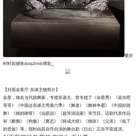
重庆
时时彩捕鱼dota2rmb博彩_
【封面会客厅·东谈主物简介】
金星，驰名当代跳舞家，专揽东谈主。曾专揽了《金星秀》《追光吧
哥哥》《中国达东谈主秀第六季》《舞者》《舞林争霸》《中国好跳
舞》《姆妈咪呀》《仙葩说》《超等演说家》等节目。话剧代表作品
有《断腕》《狗魅》《窘态》《铸成大错》《糊涂》《父亲》《临了
的贵族》等。现时由其自导自演的舞台剧《日出》正在宇宙巡演。