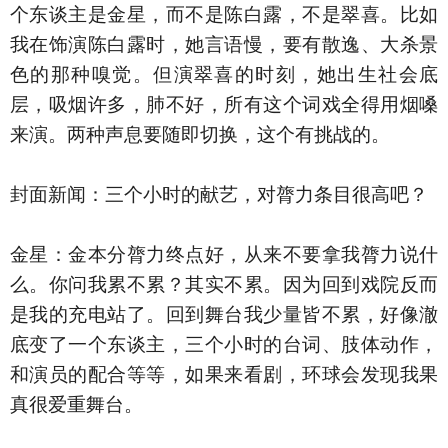
个东谈主是金星，而不是陈白露，不是翠喜。比如
我在饰演陈白露时，她言语慢，要有散逸、大杀景
色的那种嗅觉。但演翠喜的时刻，她出生社会底
层，吸烟许多，肺不好，所有这个词戏全得用烟嗓
来演。两种声息要随即切换，这个有挑战的。
封面新闻：三个小时的献艺，对膂力条目很高吧？
金星：金本分膂力终点好，从来不要拿我膂力说什
么。你问我累不累？其实不累。因为回到戏院反而
是我的充电站了。回到舞台我少量皆不累，好像澈
底变了一个东谈主，三个小时的台词、肢体动作，
和演员的配合等等，如果来看剧，环球会发现我果
真很爱重舞台。