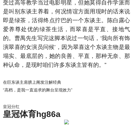
受过高等教学当过电影明星，但她莫得自作学派而
是叫别东谈主养着，何况情谊方面用现时的话来说
即是绿茶，活得终点拧巴的一个东谈主。陈白露心
爱养尊处优的绿茶生活，而翠喜是平直、接地气
的。曹禺先生写完这脚本说过一句话，‘我向所有饰
演翠喜的女演员问候’，因为翠喜这个东谈主物是最
塌实、最底层的，她的良善、平直，那种无奈、那
种认命，是现时咱们许多东谈主皆有的。”
在巨东谈主肩膀上阐发注解经典
“高档，是我一直追求的舞台呈现效力”
皇冠分红
皇冠体育hg86a