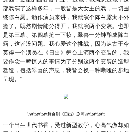
部戏演了这样多年，一般皆是大女主的戏，一切围
绕陈白露。动作演员来讲，我就演个陈白露太不外
瘾了。既然剧情能分得开，我就演两个变装。也即
是第三幕、第四幕抢一下妆，翠喜一分钟酿成陈白
露，这皆没问题。我心爱这个挑战，因为从古于今
莫得一个演员在《日出》舞台上演两个变装的，我
要作念一鸣惊人的事情为了分别这两个变装的造型
塑造，包括翠喜的声息，我皆会换一种嘶哑的步地
呈现。”
\n\t\t\t\t\t\t\t舞台剧《日出》剧照\n\t\t\t\t\t\t\t
一个出生世代书香，受过新型教学，心高气傲却如