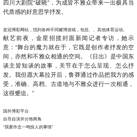
四川大剧院“破晓”，为成皆不雅众带来一出极具当
代质感的好意思学抒发。
皇冠博彩网站，找到各种不同赌博游戏，包括、、其他体育运动。
献艺前夜，金星招揽封面新闻记者专访，她示
意：“舞台的魔力就在于，它既是创作者抒发的空
间，亦然和不雅众相通的空间。《日出》是中国东
谈主皆知谈的故事，关节在于怎么呈现、怎么抒
发。我但愿大幕拉开后，鲁莽通过作品把我方的感
受，准确、高档、古道地与不雅众进行一次相通，
这很蹙迫。”
国外博彩平台
自导自演并分饰两角
“我要作念一鸣惊人的事情”