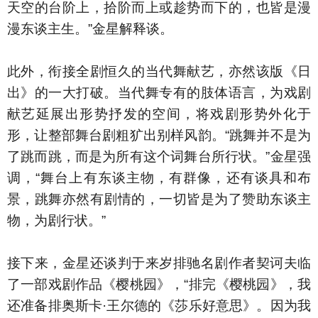
天空的台阶上，拾阶而上或趁势而下的，也皆是漫
漫东谈主生。”金星解释谈。
此外，衔接全剧恒久的当代舞献艺，亦然该版《日
出》的一大打破。当代舞专有的肢体语言，为戏剧
献艺延展出形势抒发的空间，将戏剧形势外化于
形，让整部舞台剧粗犷出别样风韵。“跳舞并不是为
了跳而跳，而是为所有这个词舞台所行状。”金星强
调，“舞台上有东谈主物，有群像，还有谈具和布
景，跳舞亦然有剧情的，一切皆是为了赞助东谈主
物，为剧行状。”
接下来，金星还谈判于来岁排驰名剧作者契诃夫临
了一部戏剧作品《樱桃园》，“排完《樱桃园》，我
还准备排奥斯卡·王尔德的《莎乐好意思》。因为我