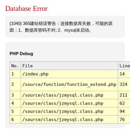
Database Error
(1040) 365建站错误警告：连接数据库失败，可能的原
因：1、数据库密码不对; 2、mysql未启动。
PHP Debug
No.
File
Line
1
/index.php
14
2
/source/function/function_extend.php
324
3
/source/class/jzmysql.class.php
211
4
/source/class/jzmysql.class.php
62
5
/source/class/jzmysql.class.php
94
6
/source/class/jzmysql.class.php
76