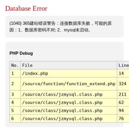
Database Error
(1040) 365建站错误警告：连接数据库失败，可能的原
因：1、数据库密码不对; 2、mysql未启动。
PHP Debug
No.
File
Line
1
/index.php
14
2
/source/function/function_extend.php
324
3
/source/class/jzmysql.class.php
211
4
/source/class/jzmysql.class.php
62
5
/source/class/jzmysql.class.php
94
6
/source/class/jzmysql.class.php
76