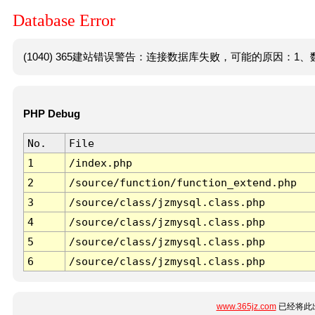
Database Error
(1040) 365建站错误警告：连接数据库失败，可能的原因：1、数
PHP Debug
No.
File
1
/index.php
2
/source/function/function_extend.php
3
/source/class/jzmysql.class.php
4
/source/class/jzmysql.class.php
5
/source/class/jzmysql.class.php
6
/source/class/jzmysql.class.php
www.365jz.com
已经将此