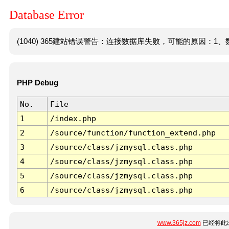
Database Error
(1040) 365建站错误警告：连接数据库失败，可能的原因：1、数
PHP Debug
No.
File
1
/index.php
2
/source/function/function_extend.php
3
/source/class/jzmysql.class.php
4
/source/class/jzmysql.class.php
5
/source/class/jzmysql.class.php
6
/source/class/jzmysql.class.php
www.365jz.com
已经将此