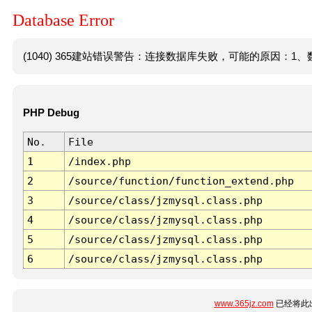
Database Error
(1040) 365建站错误警告：连接数据库失败，可能的原因：1、数
PHP Debug
No.
File
1
/index.php
2
/source/function/function_extend.php
3
/source/class/jzmysql.class.php
4
/source/class/jzmysql.class.php
5
/source/class/jzmysql.class.php
6
/source/class/jzmysql.class.php
www.365jz.com
已经将此