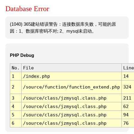
Database Error
(1040) 365建站错误警告：连接数据库失败，可能的原
因：1、数据库密码不对; 2、mysql未启动。
PHP Debug
No.
File
Line
1
/index.php
14
2
/source/function/function_extend.php
324
3
/source/class/jzmysql.class.php
211
4
/source/class/jzmysql.class.php
62
5
/source/class/jzmysql.class.php
94
6
/source/class/jzmysql.class.php
76