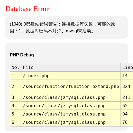
Database Error
(1040) 365建站错误警告：连接数据库失败，可能的原
因：1、数据库密码不对; 2、mysql未启动。
PHP Debug
No.
File
Line
1
/index.php
14
2
/source/function/function_extend.php
324
3
/source/class/jzmysql.class.php
211
4
/source/class/jzmysql.class.php
62
5
/source/class/jzmysql.class.php
94
6
/source/class/jzmysql.class.php
76